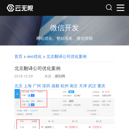
微信开发
网站优化、整站排名、微信营销
首页
>
seo优化
>
北京翻译公司优化案例
北京翻译公司优化案例
2018-12-29
来源：
搜到网
北京
上海
广州
深圳
成都
杭州
南京
天津
武汉
重庆