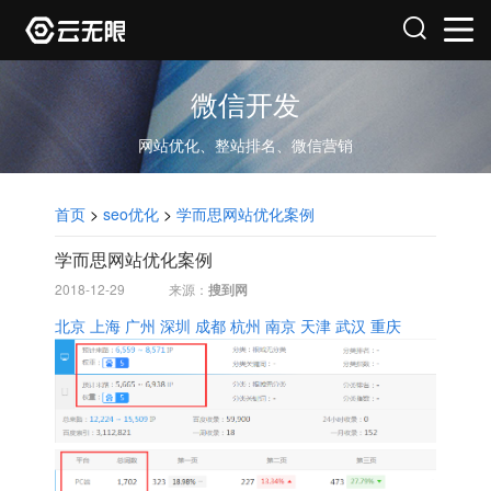
微信开发
网站优化、整站排名、微信营销
首页
>
seo优化
>
学而思网站优化案例
学而思网站优化案例
2018-12-29
来源：
搜到网
北京
上海
广州
深圳
成都
杭州
南京
天津
武汉
重庆