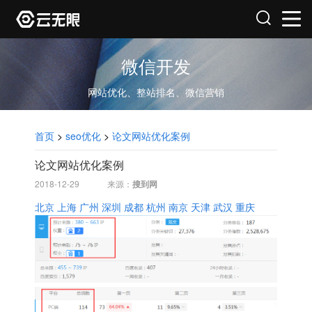
微信开发
网站优化、整站排名、微信营销
首页
>
seo优化
>
论文网站优化案例
论文网站优化案例
2018-12-29
来源：
搜到网
北京
上海
广州
深圳
成都
杭州
南京
天津
武汉
重庆