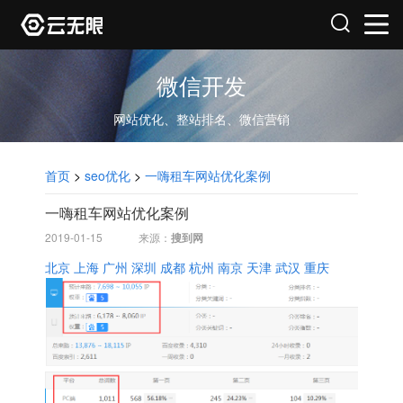
微信开发
网站优化、整站排名、微信营销
首页
>
seo优化
>
一嗨租车网站优化案例
一嗨租车网站优化案例
2019-01-15
来源：
搜到网
北京
上海
广州
深圳
成都
杭州
南京
天津
武汉
重庆