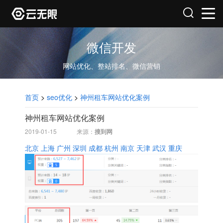
微信开发
网站优化、整站排名、微信营销
首页
>
seo优化
>
神州租车网站优化案例
神州租车网站优化案例
2019-01-15
来源：
搜到网
北京
上海
广州
深圳
成都
杭州
南京
天津
武汉
重庆