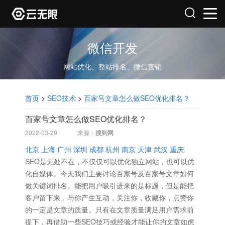
微信开发
网站优化、整站排名、微信营销
首页
>
SEO技术
>
百家号文章怎么做SEO优化排名？
百家号文章怎么做SEO优化排名？
2022-03-29
来源：
搜到网
北京
上海
广州
深圳
成都
杭州
南京
天津
武汉
重庆
SEO是无处不在，不仅仅可以优化独立网站，也可以优
化自媒体。今天我们主要讨论百家号及百家号文章如何
做关键词排名。
能把用户吸引进来的是标题，但是能把
客户留下来，与你产生互动，关注你，收藏你，点赞你
的一定是文章的质量。只有在文章质量满足用户需求前
提下，再借助一些SEO技巧或经验才能让你的文章如虎