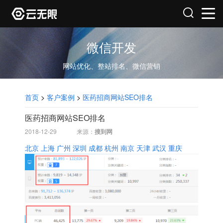
微信开发
网站优化、整站排名、微信营销
首页
>
客户案例
>
医药招商网站SEO排名
医药招商网站SEO排名
2018-12-29
来源：
搜到网
北京
上海
广州
深圳
成都
杭州
南京
天津
武汉
重庆