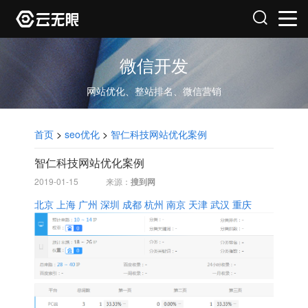
微信开发
网站优化、整站排名、微信营销
首页
>
seo优化
>
智仁科技网站优化案例
智仁科技网站优化案例
2019-01-15
来源：
搜到网
北京
上海
广州
深圳
成都
杭州
南京
天津
武汉
重庆