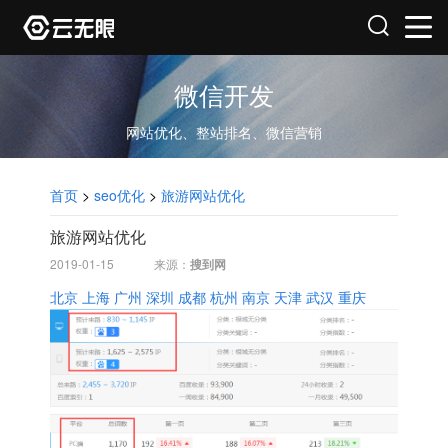
微信开发
网站优化、整站排名、微信营销
首页
>
seo优化
>
旅游网站优化
旅游网站优化
2019-01-15
来源：
搜到网
北京
上海
广州
深圳
成都
杭州
南京
天津
武汉
重庆